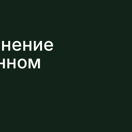
енение
енном