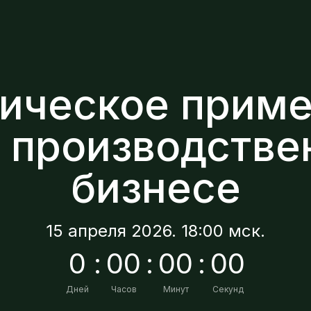
ическое прим
 производств
бизнесе
15 апреля 2026. 18:00 мск.
0
:
0
0
:
0
0
:
0
0
Дней
Часов
Минут
Секунд